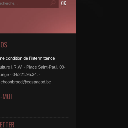
POS
ture I.R.W. - Place Saint-Paul, 09-
iège - 04/221.95.34. -
e.schoonbrood@cgspacod.be
Z-MOI
ETTER